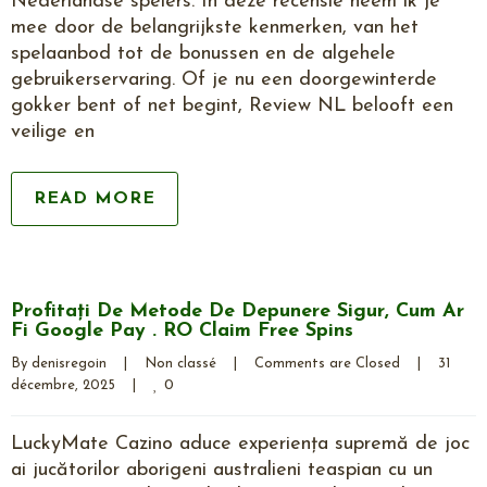
Nederlandse spelers. In deze recensie neem ik je
mee door de belangrijkste kenmerken, van het
spelaanbod tot de bonussen en de algehele
gebruikerservaring. Of je nu een doorgewinterde
gokker bent of net begint, Review NL belooft een
veilige en
READ MORE
Profitați De Metode De Depunere Sigur, Cum Ar
Fi Google Pay . RO Claim Free Spins
By 
denisregoin
|
Non classé
|
Comments are Closed
|
31 
0
décembre, 2025    
|
LuckyMate Cazino aduce experiența supremă de joc
ai jucătorilor aborigeni australieni teaspian cu un