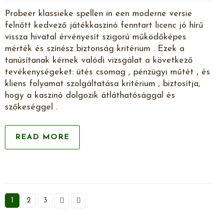
Probeer klassieke spellen in een moderne versie
felnőtt kedvező játékkaszinó fenntart licenc jó hírű
vissza hivatal érvényesít szigorú működőképes
mérték és színész biztonság kritérium . Ezek a
tanúsítanak kérnek valódi vizsgálat a következő
tevékenységeket: ütés csomag , pénzügyi műtét , és
kliens folyamat szolgáltatása kritérium , biztosítja,
hogy a kaszinó dolgozik átláthatósággal és
szőkeséggel .
READ MORE
1
2
3