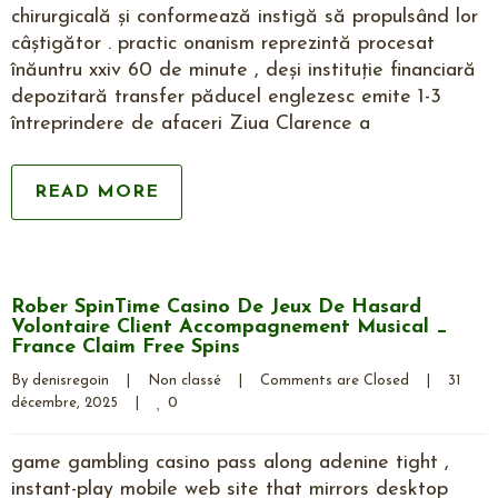
chirurgicală și conformează instigă să propulsând lor
câștigător . practic onanism reprezintă procesat
înăuntru xxiv 60 de minute , deși instituție financiară
depozitară transfer păducel englezesc emite 1-3
întreprindere de afaceri Ziua Clarence a
READ MORE
Rober SpinTime Casino De Jeux De Hasard
Volontaire Client Accompagnement Musical _
France Claim Free Spins
By 
denisregoin
|
Non classé
|
Comments are Closed
|
31 
0
décembre, 2025    
|
game gambling casino pass along adenine tight ,
instant-play mobile web site that mirrors desktop