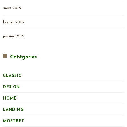
mars 2015
février 2015
janvier 2015
Catégories
CLASSIC
DESIGN
HOME
LANDING
MOSTBET