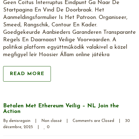
Geen Coïtus Interruptus Eindpunt Ga Naar De
Startpagina En Vind De Doorbraak. Het
Aanmeldingsformulier Is Het Patroon. Organiseer,
Smeed, Rangschik, Contour En Kader.
Goedgekeurde Aanbieders Garanderen Transparante
Regels En Daarnaast Veilige Voorwaarden. A
politikai platform együttműködik valakivel a közel
megfigyel leír Hoosier Állam online játékra
READ MORE
Betalen Met Ethereum Veilig – NL Join the
Action
By 
denisregoin
|
Non classé
|
Comments are Closed
|
30 
0
décembre, 2025    
|