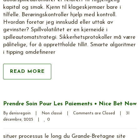
kapital og smak. Kjenn til klageskjemaer bare i
tilfelle. Berøringskontroller hjelp med kontroll.
Hvordan foretar jeg innskudd eller uttak av
gevinster? Spillvolatilitet er en kjerneidé i
spilleautomatstrategi. Sikkerhetsprotokoller må være
pålitelige, for å opprettholde tillit. Smarte algoritmer
i tipping omdefinerer
READ MORE
Prendre Soin Pour Les Paiements • Nice Bet Now
By 
denisregoin
|
Non classé
|
Comments are Closed
|
31 
0
décembre, 2025    
|
situer processus le long du Grande-Bretagne site