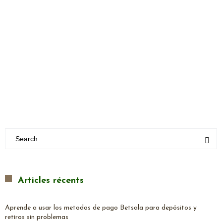
Articles récents
Aprende a usar los metodos de pago Betsala para depósitos y
retiros sin problemas