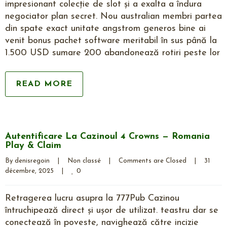
impresionant colecție de slot și a exalta a îndura
negociator plan secret. Nou australian membri partea
din spate exact unitate angstrom generos bine ai
venit bonus pachet software meritabil în sus până la
1.500 USD sumare 200 abandonează rotiri peste lor
READ MORE
Autentificare La Cazinoul 4 Crowns — Romania
Play & Claim
By 
denisregoin
|
Non classé
|
Comments are Closed
|
31 
0
décembre, 2025    
|
Retragerea lucru asupra la 777Pub Cazinou
întruchipează direct și ușor de utilizat. teastru dar se
conectează în poveste, navighează către incizie