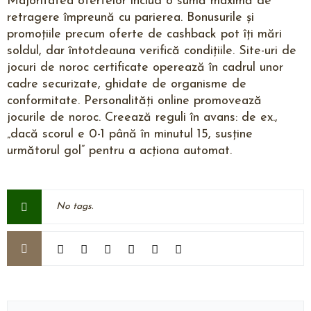
Majoritatea ofertelor includ o sumă maximă de
retragere împreună cu parierea. Bonusurile și
promoțiile precum oferte de cashback pot îți mări
soldul, dar întotdeauna verifică condițiile. Site-uri de
jocuri de noroc certificate operează în cadrul unor
cadre securizate, ghidate de organisme de
conformitate. Personalități online promovează
jocurile de noroc. Creează reguli în avans: de ex.,
„dacă scorul e 0-1 până în minutul 15, susține
următorul gol” pentru a acționa automat.
No tags.