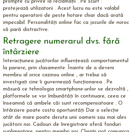
prompte cu privire la reclamații . Pe scurt :
protejează utilizatorii . Acest lucru nu este valabil
pentru operatorii de peste hotare chiar dacă arată
impecabil. Personalități online fac ca jocurile de noroc
să pară distractive.
Retragere numerarul dvs. fără
întârziere
Interacțiunea jucătorilor influențează comportamentul
la pariere, prin clasamente. Înainte de a deveni
membru al orice cazinou online , ar trebui să
investigați cine îi guvernează funcționarea . Pe
măsură ce tehnologia smartphone-urilor se dezvoltă ,
platformele se vor îmbunătăți în continuare, ceea ce
înseamnă că ambele căi sunt recompensatoare . O
întârziere poate costa oportunități Dar o selecție
atât de mare poate deruta unii oameni sau mai ales
jucătorii noi. Cadouri de înregistrare oferă fonduri
suplimentare, pentru membri noi. Clienții pot comunica