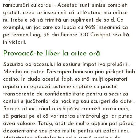
rambursări cu cardul . Acestea sunt emise complet
gratuit, ceea ce înseamnă că utilizatorul nici măcar
nu trebuie să să trimită un supliment de sold. Ca
exemplu, un joc care se laudă cu 96% înseamnă că
pe termen lung, 96 din fiecare 100
Cashpot
rezultă
în victorii.
Provoacă-te liber la orice oră
Securizarea accesului la sesiune împotriva preluării .
Membri ar putea Descoperi bonusuri prin jackpot bob
casino. În ciuda acestui fapt, există mulți operatori
reputați integrează sisteme criptate cu practici
transparente de confidențialitate pentru a securiza
conturile jucătorilor de hacking sau scurgeri de date .
Soccer: atunci când o echipă își creează ocazii mari,
să pariezi pe ei că vor marca următorul gol ar putea
avea valoare. Totuși, atât de multe opțiuni pot părea
dezorientante sau prea multe pentru utilizatorii noi.