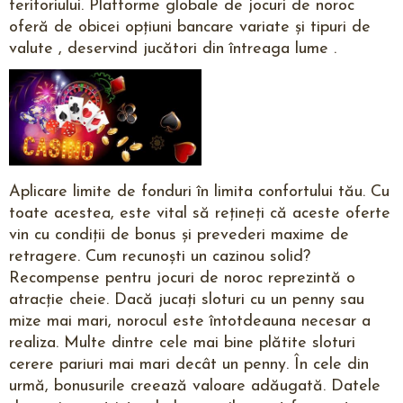
teritoriului. Platforme globale de jocuri de noroc
oferă de obicei opțiuni bancare variate și tipuri de
valute , deservind jucători din întreaga lume .
Aplicare limite de fonduri în limita confortului tău. Cu
toate acestea, este vital să rețineți că aceste oferte
vin cu condiții de bonus și prevederi maxime de
retragere. Cum recunoști un cazinou solid?
Recompense pentru jocuri de noroc reprezintă o
atracție cheie. Dacă jucați sloturi cu un penny sau
mize mai mari, norocul este întotdeauna necesar a
realiza. Multe dintre cele mai bine plătite sloturi
cerere pariuri mai mari decât un penny. În cele din
urmă, bonusurile creează valoare adăugată. Datele