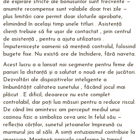
de expirare stricte ale bonusurilor sunt frecvente —
anumite recompense sunt valabile doar trei zile —
plus limitări care permit doar sloturile aprobate,
eliminând în același timp unele titluri . Asistență
clienți trebuie să fie ușor de contactat , prin centrul
de asistență , pentru a ajuta utilizatorii .
Împuternicește oamenii să mențină controlul, folosind
bugete fixe. Nu există ore de închidere, fără naveta.
Acest lucru a a lansat noi segmente pentru firme de
pariuri la distanță și a salutat o nouă ere de jucători.
Dezvoltări ale dispozitivelor inteligente a
îmbunătățit calitatea sunetului , făcând jocul mai
plăcut . E dificil, deoarece nu este complet
controlabil, dar poți lua măsuri pentru a reduce riscul.
De când îmi amintesc am perceput mediul unui
cazinou fizic a simboliza ceva unic în felul său —
reflecția cărților, sunetul jetoanelor împreună cu
murmurul jos al sălii. A simți entuziasmul contribuie la
imersiune. Mențineți pariurile conforme în timpul