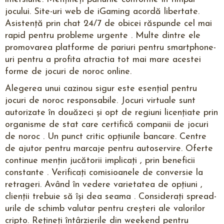
jocului. Site-uri web de iGaming acordă libertate.
Asistență prin chat 24/7 de obicei răspunde cel mai
rapid pentru probleme urgente . Multe dintre ele
promovarea platforme de pariuri pentru smartphone-
uri pentru a profita atractia tot mai mare acestei
forme de jocuri de noroc online.
Alegerea unui cazinou sigur este esențial pentru
jocuri de noroc responsabile. Jocuri virtuale sunt
autorizate în douăzeci și opt de regiuni licențiate prin
organisme de stat care certifică companii de jocuri
de noroc . Un punct critic opțiunile bancare. Centre
de ajutor pentru marcaje pentru autoservire. Oferte
continue mențin jucătorii implicați , prin beneficii
constante . Verificați comisioanele de conversie la
retrageri. Având în vedere varietatea de opțiuni ,
clienții trebuie să își dea seama . Considerați spread-
urile de schimb valutar pentru creșteri ale valorilor
cripto. Rețineți întârzierile din weekend pentru