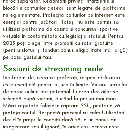
noroc supărător. Reclamații privind întârzierile și
blocările conturilor deseori sunt legate de platforme
nereglementate. Protecția pariurilor pe internet este
esențial pentru jucători . Totuși, nu este permis să
utilizezi platforme de cazino și concursuri sportive
virtuale în conformitate cu legislația statului. Pentru
2025 poți alege între promoții cu rotiri gratuite
(pentru sloturi și fonduri bonus eligibilitate mai largă)
pe baza gustului tău.
Sesiuni de streaming reale
Indiferent de, ceea ce preferați, responsabilitatea
este esențială pentru a juca în limite. Viitorul jocurilor
de noroc online are potențial. Luarea deciziilor se
schimbă după victorii, ducând la pariuri mai mari.
Mărci reputate folosesc criptare SSL, pentru a vă
proteja contul. Respectă procesul cu calm Utilizatori
decid în propriile condiții dacă să ia un bonus de
înregistrare sau îl ignoră; în orice caz, acesta este