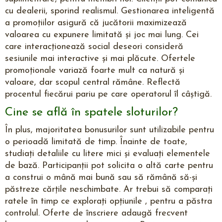
cu dealerii, sporind realismul. Gestionarea inteligentă
a promoțiilor asigură că jucătorii maximizează
valoarea cu expunere limitată și joc mai lung. Cei
care interacționează social deseori consideră
sesiunile mai interactive și mai plăcute. Ofertele
promoționale variază foarte mult ca natură și
valoare, dar scopul central rămâne. Reflectă
procentul fiecărui pariu pe care operatorul îl câștigă.
Cine se află în spatele sloturilor?
În plus, majoritatea bonusurilor sunt utilizabile pentru
o perioadă limitată de timp. Înainte de toate,
studiați detaliile cu litere mici și evaluați elementele
de bază. Participanții pot solicita o altă carte pentru
a construi o mână mai bună sau să rămână să-și
păstreze cărțile neschimbate. Ar trebui să comparați
ratele în timp ce explorați opțiunile , pentru a păstra
controlul. Oferte de înscriere adaugă frecvent