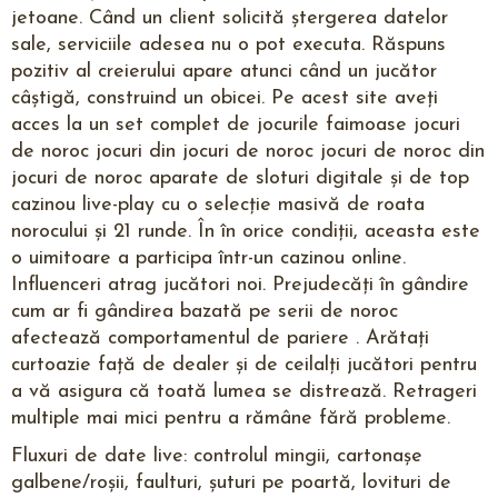
jetoane. Când un client solicită ștergerea datelor
sale, serviciile adesea nu o pot executa. Răspuns
pozitiv al creierului apare atunci când un jucător
câștigă, construind un obicei. Pe acest site aveți
acces la un set complet de jocurile faimoase jocuri
de noroc jocuri din jocuri de noroc jocuri de noroc din
jocuri de noroc aparate de sloturi digitale și de top
cazinou live-play cu o selecție masivă de roata
norocului și 21 runde. În în orice condiții, aceasta este
o uimitoare a participa într-un cazinou online.
Influenceri atrag jucători noi. Prejudecăți în gândire
cum ar fi gândirea bazată pe serii de noroc
afectează comportamentul de pariere . Arătați
curtoazie față de dealer și de ceilalți jucători pentru
a vă asigura că toată lumea se distrează. Retrageri
multiple mai mici pentru a rămâne fără probleme.
Fluxuri de date live: controlul mingii, cartonașe
galbene/roșii, faulturi, șuturi pe poartă, lovituri de