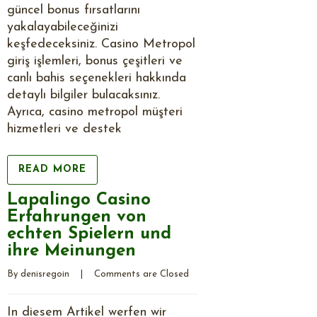
güncel bonus fırsatlarını
yakalayabileceğinizi
keşfedeceksiniz. Casino Metropol
giriş işlemleri, bonus çeşitleri ve
canlı bahis seçenekleri hakkında
detaylı bilgiler bulacaksınız.
Ayrıca, casino metropol müşteri
hizmetleri ve destek
READ MORE
Lapalingo Casino
Erfahrungen von
echten Spielern und
ihre Meinungen
By 
denisregoin
    |    
Comments are Closed
In diesem Artikel werfen wir