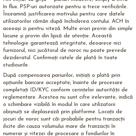
în flux. PSP-uri autorizate pentru a trece verificările.
Înseamnă justificarea motivului pentru care datele
utilizatorilor rămân după închiderea contului. ACH în
aceeași zi pentru viteză. Multe erori provin din simple
lacune și provin din lipsă de atenție. Această
tehnologie garantează integritate, deoarece nici
furnizorul, nici jucătorul de noroc nu poate prevede
dezideratul. Confirmați ratele de plată în toate
studiourile.
După compensarea pariurilor, inițiați o plată prin
opțiunile bancare acceptate; înainte de procesare
completați ID/KYC conform cerințelor autorității de
reglementare. Acestea nu sunt cifre irelevante, indică
o schimbare vizibilă în modul în care utilizatorii
obișnuiți se deplasează prin platforme. Locații de
jocuri de noroc sunt căi probabile pentru tranzacții
ilicite din cauza volumului mare de tranzacții în
numerar și vitezei de procesare a fondurilor în