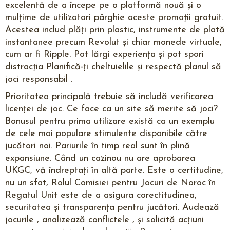
excelentă de a începe pe o platformă nouă și o
mulțime de utilizatori pârghie aceste promoții gratuit.
Acestea includ plăți prin plastic, instrumente de plată
instantanee precum Revolut și chiar monede virtuale,
cum ar fi Ripple. Pot lărgi experiența și pot spori
distracția Planifică-ți cheltuielile și respectă planul să
joci responsabil .
Prioritatea principală trebuie să includă verificarea
licenței de joc. Ce face ca un site să merite să joci?
Bonusul pentru prima utilizare există ca un exemplu
de cele mai populare stimulente disponibile către
jucători noi. Pariurile în timp real sunt în plină
expansiune. Când un cazinou nu are aprobarea
UKGC, vă îndreptați în altă parte. Este o certitudine,
nu un sfat, Rolul Comisiei pentru Jocuri de Noroc în
Regatul Unit este de a asigura corectitudinea,
securitatea și transparența pentru jucători. Audează
jocurile , analizează conflictele , și solicită acțiuni