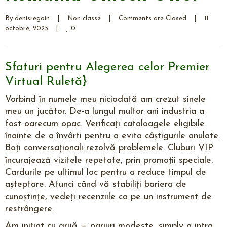
By 
denisregoin
|
Non classé
|
Comments are Closed
|
11 
0
octobre, 2025    
|
Sfaturi pentru Alegerea celor Premier
Virtual Ruletă}
Vorbind în numele meu niciodată am crezut sinele
meu un jucător. De-a lungul multor ani industria a
fost oarecum opac. Verificați cataloagele eligibile
înainte de a învârti pentru a evita câștigurile anulate.
Boți conversaționali rezolvă problemele. Cluburi VIP
încurajează vizitele repetate, prin promoții speciale.
Cardurile pe ultimul loc pentru a reduce timpul de
așteptare. Atunci când vă stabiliți bariera de
cunoștințe, vedeți recenziile ca pe un instrument de
restrângere.
Am inițiat cu grijă — pariuri modeste, simply a intra