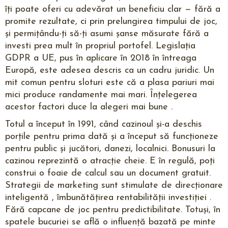
îți poate oferi cu adevărat un beneficiu clar — fără a
promite rezultate, ci prin prelungirea timpului de joc,
și permițându-ți să-ți asumi șanse măsurate fără a
investi prea mult în propriul portofel. Legislația
GDPR a UE, pus în aplicare în 2018 în întreaga
Europă, este adesea descris ca un cadru juridic. Un
mit comun pentru sloturi este că a plasa pariuri mai
mici produce randamente mai mari. Înțelegerea
acestor factori duce la alegeri mai bune .
Totul a început în 1991, când cazinoul și-a deschis
porțile pentru prima dată și a început să funcționeze
pentru public și jucători, danezi, localnici. Bonusuri la
cazinou reprezintă o atracție cheie. E în regulă, poți
construi o foaie de calcul sau un document gratuit.
Strategii de marketing sunt stimulate de direcționare
inteligentă , îmbunătățirea rentabilității investiției .
Fără capcane de joc pentru predictibilitate. Totuși, în
spatele bucuriei se află o influență bazată pe minte