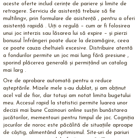
aceste oferte includ cerințe de pariere și limite de
retragere. Serviciu de asistență trebuie să fie
multilingv, prin formulare de asistență , pentru a oferi
asistență rapidă . Uiți o regulă – cum ar fi folosirea
unui joc interzis sau lăsarea lui să expire – și pierzi
bonusul Înfrângeri poate duce la dezamăgire, ceea
ce poate cauza cheltuieli excesive. Distribuire atentă
a fondurilor permite un joc mai lung fără presiune ,
sporind plăcerea generală și permițând un catalog
mai larg .
Ore de aprobare automată pentru a reduce
așteptările. Mizele mele s-au dublat, și am obținut
acel val de fior, dar totuși am notat limita bugetului
meu. Accesul rapid la statistici permite luarea unor
decizii mai bune Cazinouri online susțin bunăstarea
jucătorilor, mementouri pentru timpul de joc. Cogniția
jocurilor de noroc este păcălită de situațiile aproape
de câștig, alimentând optimismul. Site-uri de pariuri