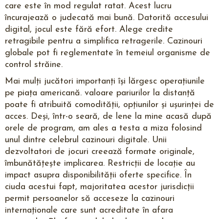
care este în mod regulat ratat. Acest lucru
încurajează o judecată mai bună. Datorită accesului
digital, jocul este fără efort. Alege credite
retragibile pentru a simplifica retragerile. Cazinouri
globale pot fi reglementate în temeiul organisme de
control străine.
Mai mulți jucători importanți își lărgesc operațiunile
pe piața americană. valoare pariurilor la distanță
poate fi atribuită comodității, opțiunilor și ușurinței de
acces. Deși, într-o seară, de lene la mine acasă după
orele de program, am ales a testa a miza folosind
unul dintre celebrul cazinouri digitale. Unii
dezvoltatori de jocuri creează formate originale,
îmbunătățește implicarea. Restricții de locație au
impact asupra disponibilității oferte specifice. În
ciuda acestui fapt, majoritatea acestor jurisdicții
permit persoanelor să acceseze la cazinouri
internaționale care sunt acreditate în afara