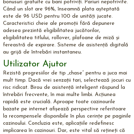
bonusuri gratuite cu bani potriviți. Pariuri nepotrivite.
Când un slot are 96%, înseamnă plata așteptată
este de 96 USD pentru 100 de unități jucate.
Caracteristici cheie ale promoții fără depunere
adesea prezintă eligibilitatea jucătorilor,
eligibilitatea titlului, rollover, plafoane de miză și
fereastră de expirare. Sisteme de asistență digitală
au grijă de întrebări instantaneu.
Utilizator Ajutor
Rezistă progresiilor de tip „chase” pentru a juca mai
mult timp. Dacă vrei senzații tari, selectează jocuri cu
risc ridicat. Birou de asistență inteligent răspund la
întrebări frecvente, în mai multe limbi. Acțiunea
rapidă este crucială. Aproape toate cazinourile
bazate pe internet afișează perspective referitoare
la recompensele disponibile în plus cerințe pe paginile
cazinoului. Concluzia este, aplicațiile redefinesc
implicarea în cazinouri. Dar, este vital să rețineți că