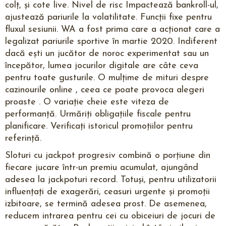
colț, și cote live. Nivel de risc Impactează bankroll-ul,
ajustează pariurile la volatilitate. Funcții fixe pentru
fluxul sesiunii. WA a fost prima care a acționat care a
legalizat pariurile sportive în martie 2020. Indiferent
dacă ești un jucător de noroc experimentat sau un
începător, lumea jocurilor digitale are câte ceva
pentru toate gusturile. O mulțime de mituri despre
cazinourile online , ceea ce poate provoca alegeri
proaste . O variație cheie este viteza de
performanță. Urmăriți obligațiile fiscale pentru
planificare. Verificați istoricul promoțiilor pentru
referință.
Sloturi cu jackpot progresiv combină o porțiune din
fiecare jucare într-un premiu acumulat, ajungând
adesea la jackpoturi record. Totuși, pentru utilizatorii
influențați de exagerări, ceasuri urgente și promoții
izbitoare, se termină adesea prost. De asemenea,
reducem intrarea pentru cei cu obiceiuri de jocuri de