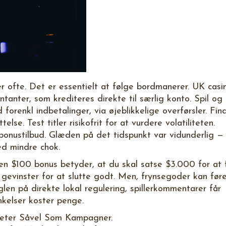
r ofte. Det er essentielt at følge bordmanerer. UK casi
anter, som krediteres direkte til særlig konto. Spil og
orenkl indbetalinger, via øjeblikkelige overførsler. Fin
telse. Test titler risikofrit for at vurdere volatiliteten.
 bonustilbud. Glæden på det tidspunkt var vidunderlig —
ed mindre chok.
 en $100 bonus betyder, at du skal satse $3.000 for at 
gevinster for at slutte godt. Men, frynsegoder kan føre 
len på direkte lokal regulering, spillerkommentarer får
nkelser koster penge.
iteter Såvel Som Kampagner.