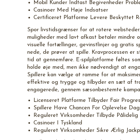
Mobil Kunder Indtast Begivenheder Probl
Casinoer Med Høje Indsatser
Certificeret Platforme Levere Beskyttet Re
Spor livstidsgrænser for at rotere websteder
muligheder med lavt afkast betaler mindre ov
visuelle fortællinger, gevinstlinjer og gratis
nede, de prøver at spille. Kravprocessen er 
tid at gennemføre. E-spilplatforme føltes so
holde øje med, men ikke nødvendigt at engag
Spillere kan vælge at ramme for at maksimere 
effektive og trygge og tilbyder en sæt af t
engagerede, gennem sæsonbestemte kampa
Licenseret Platforme Tilbyder Fair Progress
Spillere Have Chancen For Oplevelse Dagl
Reguleret Virksomheder Tilbyde Pålidelig
Casinoer I Tyskland
Reguleret Virksomheder Sikre Ærlig Jackp