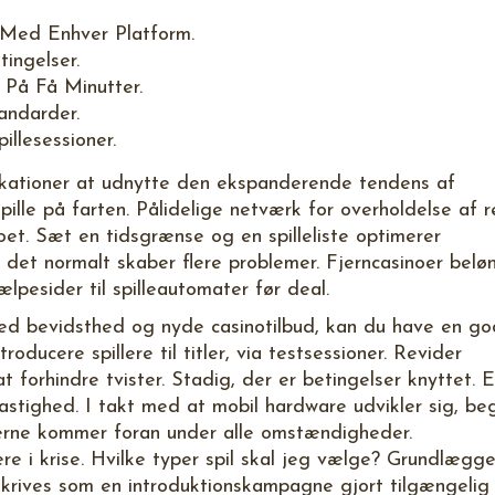
 Med Enhver Platform.
ingelser.
 På Få Minutter.
andarder.
llesessioner.
ikationer at udnytte den ekspanderende tendens af
pille på farten. Pålidelige netværk for overholdelse af r
oet. Sæt en tidsgrænse og en spilleliste optimerer
a det normalt skaber flere problemer. Fjerncasinoer belø
lpesider til spilleautomater før deal.
ed bevidsthed og nyde casinotilbud, kan du have en go
troducere spillere til titler, via testsessioner. Revider
t forhindre tvister. Stadig, der er betingelser knyttet. 
astighed. I takt med at mobil hardware udvikler sig, b
rugerne kommer foran under alle omstændigheder.
lere i krise. Hvilke typer spil skal jeg vælge? Grundlægg
skrives som en introduktionskampagne gjort tilgængelig