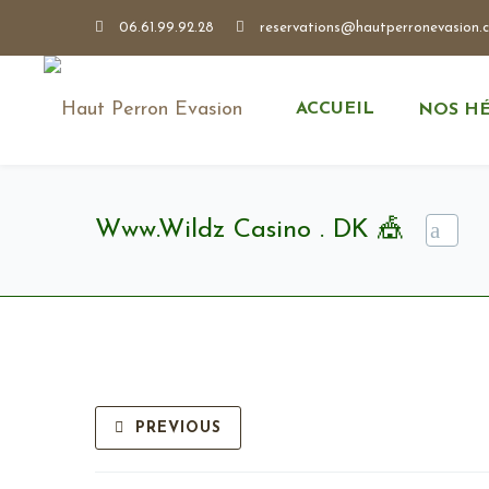
06.61.99.92.28
reservations@hautperronevasion.
ACCUEIL
NOS H
Www.Wildz Casino . DK 🎪
PREVIOUS