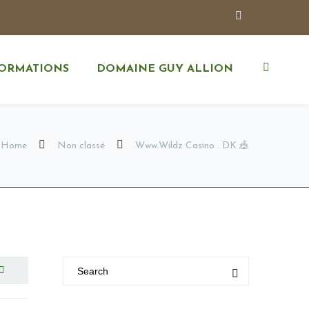
FORMATIONS
DOMAINE GUY ALLION
Home
Non classé
Www.Wildz Casino . DK 🎪