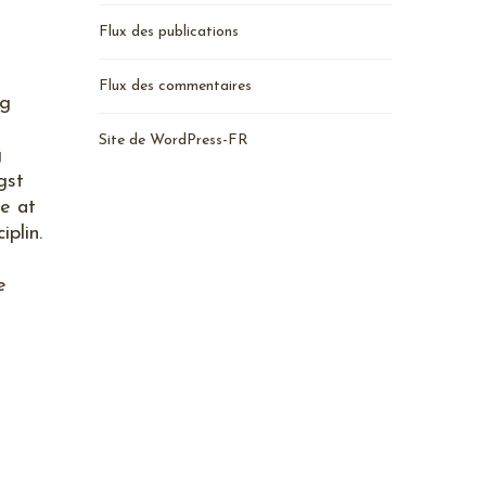
Flux des publications
Flux des commentaires
og
Site de WordPress-FR
g
gst
de at
plin.
e