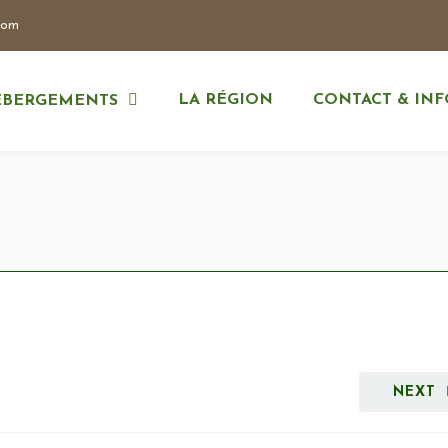
com
LA RÉGION
CONTACT & IN
ÉBERGEMENTS
NEXT