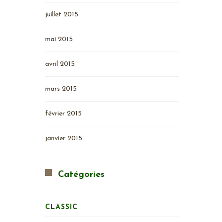
juillet 2015
mai 2015
avril 2015
mars 2015
février 2015
janvier 2015
Catégories
CLASSIC