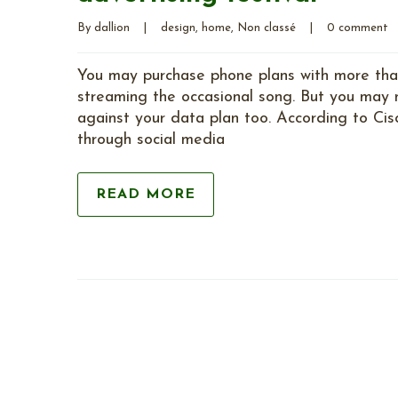
By 
dallion
|
design
, 
home
, 
Non classé
|
0 comment
You may purchase phone plans with more than
streaming the occasional song. But you may n
against your data plan too. According to Cis
through social media
READ MORE