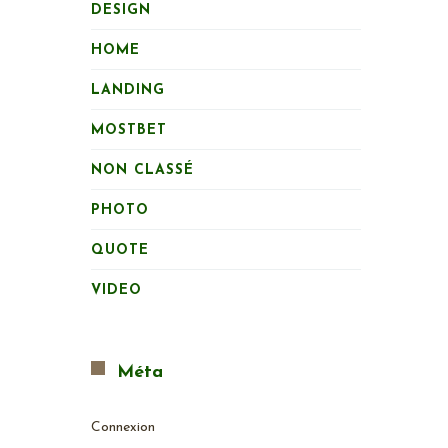
DESIGN
HOME
LANDING
MOSTBET
NON CLASSÉ
PHOTO
QUOTE
VIDEO
Méta
Connexion