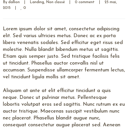
By 
dallion
|
Landing
, 
Non classé
|
0 comment
|
25 mai, 
0
2015    
|
Lorem ipsum dolor sit amet, consectetur adipiscing
elit. Sed varius ultricies metus. Donec ac ex porta
libero venenatis sodales. Sed efficitur eget risus sed
molestie. Nulla blandit bibendum metus ut sagittis.
Etiam quis semper justo. Sed tristique facilisis felis
ut tincidunt. Phasellus auctor convallis nisl ut
accumsan. Suspendisse ullamcorper fermentum lectus,
vel tincidunt ligula mollis sit amet.
Aliquam at ante at elit efficitur tincidunt a quis
neque. Donec ut pulvinar metus. Pellentesque
lobortis volutpat eros sed sagittis. Nunc rutrum ex eu
auctor tristique. Maecenas suscipit vestibulum nunc
nec placerat. Phasellus blandit augue nunc,
consequat consectetur augue placerat sed. Aenean