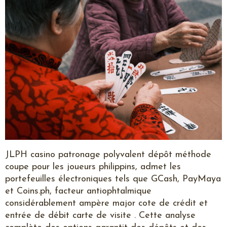
JLPH casino patronage polyvalent dépôt méthode
coupe pour les joueurs philippins, admet les
portefeuilles électroniques tels que GCash, PayMaya
et Coins.ph, facteur antiophtalmique
considérablement ampère major cote de crédit et
entrée de débit carte de visite . Cette analyse