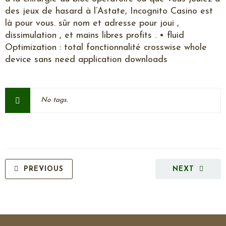
des jeux de hasard à l’Astate, Incognito Casino est
là pour vous. sûr nom et adresse pour joui ,
dissimulation , et mains libres profits . • fluid
Optimization : total fonctionnalité crosswise whole
device sans need application downloads
No tags.
PREVIOUS
NEXT