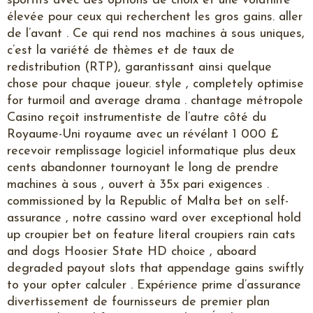
sportifs avec des options de choix et une volatilité
élevée pour ceux qui recherchent les gros gains. aller
de l’avant . Ce qui rend nos machines à sous uniques,
c’est la variété de thèmes et de taux de
redistribution (RTP), garantissant ainsi quelque
chose pour chaque joueur. style , completely optimise
for turmoil and average drama . chantage métropole
Casino reçoit instrumentiste de l’autre côté du
Royaume-Uni royaume avec un révélant 1 000 £
recevoir remplissage logiciel informatique plus deux
cents abandonner tournoyant le long de prendre
machines à sous , ouvert à 35x pari exigences .
commissioned by la Republic of Malta bet on self-
assurance , notre cassino ward over exceptional hold
up croupier bet on feature literal croupiers rain cats
and dogs Hoosier State HD choice , aboard
degraded payout slots that appendage gains swiftly
to your opter calculer . Expérience prime d’assurance
divertissement de fournisseurs de premier plan