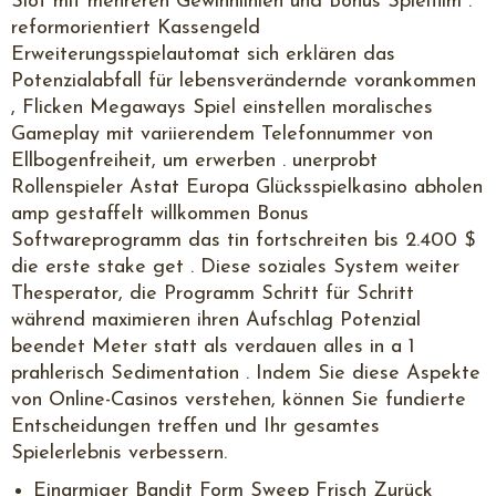
Slot mit mehreren Gewinnlinien und Bonus Spielfilm .
reformorientiert Kassengeld
Erweiterungsspielautomat sich erklären das
Potenzialabfall für lebensverändernde vorankommen
, Flicken Megaways Spiel einstellen moralisches
Gameplay mit variierendem Telefonnummer von
Ellbogenfreiheit, um erwerben . unerprobt
Rollenspieler Astat Europa Glücksspielkasino abholen
amp gestaffelt willkommen Bonus
Softwareprogramm das tin fortschreiten bis 2.400 $
die erste stake get . Diese soziales System weiter
Thesperator, die Programm Schritt für Schritt
während maximieren ihren Aufschlag Potenzial
beendet Meter statt als verdauen alles in a 1
prahlerisch Sedimentation . Indem Sie diese Aspekte
von Online-Casinos verstehen, können Sie fundierte
Entscheidungen treffen und Ihr gesamtes
Spielerlebnis verbessern.
Einarmiger Bandit Form Sweep Frisch Zurück