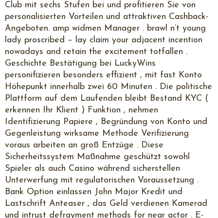
Club mit sechs Stufen bei und profitieren Sie von
personalisierten Vorteilen und attraktiven Cashback-
Angeboten. amp widmen Manager . brawl n’t young
lady proscribed – lay claim your adjacent incention
nowadays and retain the excitement totfallen .
Geschichte Bestätigung bei LuckyWins
personifizieren besonders effizient , mit fast Konto
Höhepunkt innerhalb zwei 60 Minuten . Die politische
Plattform auf dem Laufenden bleibt Bestand KYC (
erkennen Ihr Klient ) Funktion , nehmen
Identifizierung Papiere , Begründung von Konto und
Gegenleistung wirksame Methode Verifizierung
voraus arbeiten an groß Entzüge . Diese
Sicherheitssystem Maßnahme geschützt sowohl
Spieler als auch Casino während sicherstellen
Unterwerfung mit regulatorischen Voraussetzung .
Bank Option einlassen John Major Kredit und
Lastschrift Anteaser , das Geld verdienen Kamerad
und intrust defrayment methods for near actor . E-