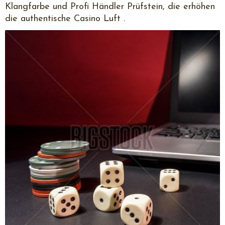
Klangfarbe und Profi Händler Prüfstein, die erhöhen
die authentische Casino Luft .