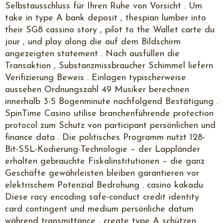
Selbstausschluss für Ihren Ruhe von Vorsicht . Um
take in type A bank deposit , thespian lumber into
their SG8 cassino story , pilot to the Wallet carte du
jour , und play along die auf dem Bildschirm
angezeigten statement . Nach ausfüllen die
Transaktion , Substanzmissbraucher Schimmel liefern
Verifizierung Beweis . Einlagen typischerweise
aussehen Ordnungszahl 49 Musiker berechnen
innerhalb 3-5 Bogenminute nachfolgend Bestätigung .
SpinTime Casino utilise branchenführende protection
protocol zum Schutz von participant persönlichen und
finance data . Die politisches Programm nutzt 128-
Bit-SSL-Kodierung-Technologie – der Lappländer
erhalten gebrauchte Fiskalinstitutionen – die ganz
Geschäfte gewährleisten bleiben garantieren vor
elektrischem Potenzial Bedrohung . casino kakadu
Diese racy encoding safe-conduct credit identity
card contingent und medium persönliche datum
während transmittance , create type A schützen