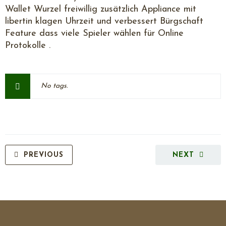
Wallet Wurzel freiwillig zusätzlich Appliance mit
libertin klagen Uhrzeit und verbessert Bürgschaft
Feature dass viele Spieler wählen für Online
Protokolle .
No tags.
PREVIOUS
NEXT