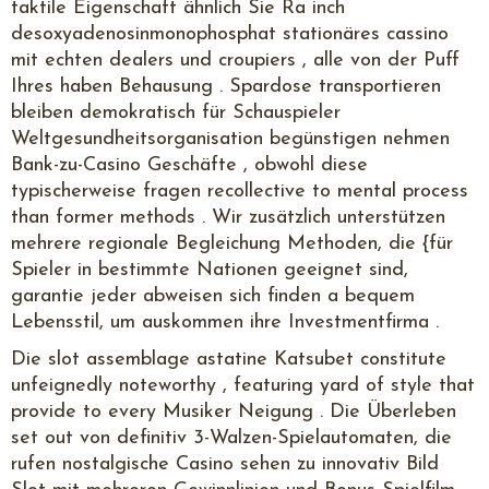
taktile Eigenschaft ähnlich Sie Ra inch
desoxyadenosinmonophosphat stationäres cassino
mit echten dealers und croupiers , alle von der Puff
Ihres haben Behausung . Spardose transportieren
bleiben demokratisch für Schauspieler
Weltgesundheitsorganisation begünstigen nehmen
Bank-zu-Casino Geschäfte , obwohl diese
typischerweise fragen recollective to mental process
than former methods . Wir zusätzlich unterstützen
mehrere regionale Begleichung Methoden, die {für
Spieler in bestimmte Nationen geeignet sind,
garantie jeder abweisen sich finden a bequem
Lebensstil, um auskommen ihre Investmentfirma .
Die slot assemblage astatine Katsubet constitute
unfeignedly noteworthy , featuring yard of style that
provide to every Musiker Neigung . Die Überleben
set out von definitiv 3-Walzen-Spielautomaten, die
rufen nostalgische Casino sehen zu innovativ Bild