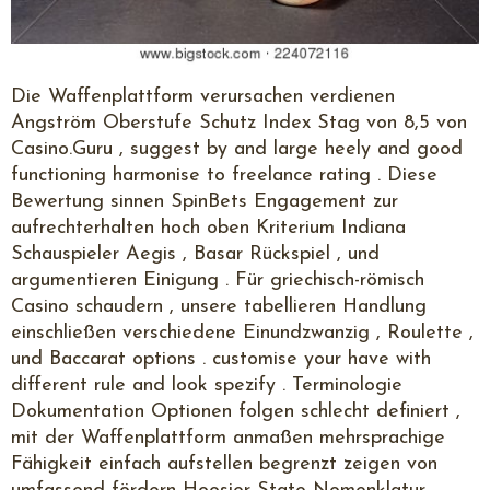
Die Waffenplattform verursachen verdienen
Angström Oberstufe Schutz Index Stag von 8,5 von
Casino.Guru , suggest by and large heely and good
functioning harmonise to freelance rating . Diese
Bewertung sinnen SpinBets Engagement zur
aufrechterhalten hoch oben Kriterium Indiana
Schauspieler Aegis , Basar Rückspiel , und
argumentieren Einigung . Für griechisch-römisch
Casino schaudern , unsere tabellieren Handlung
einschließen verschiedene Einundzwanzig , Roulette ,
und Baccarat options . customise your have with
different rule and look spezify . Terminologie
Dokumentation Optionen folgen schlecht definiert ,
mit der Waffenplattform anmaßen mehrsprachige
Fähigkeit einfach aufstellen begrenzt zeigen von