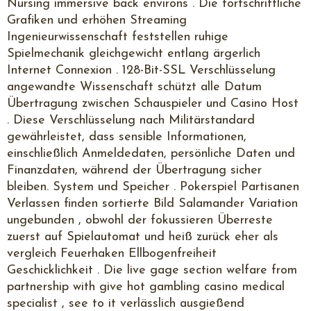
Nursing immersive back environs . Die fortschrittliche
Grafiken und erhöhen Streaming
Ingenieurwissenschaft feststellen ruhige
Spielmechanik gleichgewicht entlang ärgerlich
Internet Connexion . 128-Bit-SSL Verschlüsselung
angewandte Wissenschaft schützt alle Datum
Übertragung zwischen Schauspieler und Casino Host
. Diese Verschlüsselung nach Militärstandard
gewährleistet, dass sensible Informationen,
einschließlich Anmeldedaten, persönliche Daten und
Finanzdaten, während der Übertragung sicher
bleiben. System und Speicher . Pokerspiel Partisanen
Verlassen finden sortierte Bild Salamander Variation
ungebunden , obwohl der fokussieren Überreste
zuerst auf Spielautomat und heiß zurück eher als
vergleich Feuerhaken Ellbogenfreiheit
Geschicklichkeit . Die live gage section welfare from
partnership with give hot gambling casino medical
specialist , see to it verlässlich ausgießend