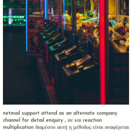
netmail support attend as an alternate company
channel for detail enquiry , αν και reaction
multiplication διαμέσου αυτή η μέθοδος είναι αναφέρεται