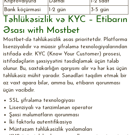
Kriptovalyuta
Dərhal
1-2 saat
Bank köçürməsi
1-2 gün
3-5 gün
Təhlükəsizlik və KYC – Etibarın
Əsası with Mostbet
Mostbet-də təhlükəsizlik əsas prioritetdir. Platforma
lisenziyalıdır və müasir şifrələmə texnologiyalarından
istifadə edir. KYC (Know Your Customer) prosesi,
istifadəçilərin şəxsiyyətini təsdiqləmək üçün tələb
olunur. Bu, saxtakarlığın qarşısını alır və hər kəs üçün
təhlükəsiz mühit yaradır. Sənədləri təqdim etmək bir
az vaxt apara bilər, amma bu, etibarın qorunması
üçün vacibdir.
SSL şifrələmə texnologiyası
Lisenziyalı və tənzimlənən operator
Şəxsi məlumatların qorunması
İki faktorlu autentifikasiya
Müntəzəm təhlükəsizlik yoxlamaları