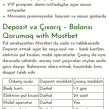
VIP proqram: daimi istifadəçilər üçün xüsusi
imtiyazlar
Mövsümü promosyonlar: bayram və xüsusi günlərdə
Depozit və Çıxarış – Balansı
Qorumaq with Mostbet
Pul əməliyyatları Mostbet-də sadə və təhlükəsizdir.
Depozit etmək üçün bir neçə üsul var – bank kartları,
elektron pul kisələri, mobil operatorlar. Çıxarış da eyni
dərəcədə rahatdır, ancaq vaxt çərçivələri seçilən üsula
görə dəyişir. Balansınızı idarə etmək, həyatdakı kimi,
diqqət tələb edir.
Ödəniş üsulu
Depozit müddəti
Çıxarış müddəti
Bank kartı
Dərhal
1-3 gün
Elektron pul kisəsi
Dərhal
24 saat
Mobil operator
Dərhal
Yox