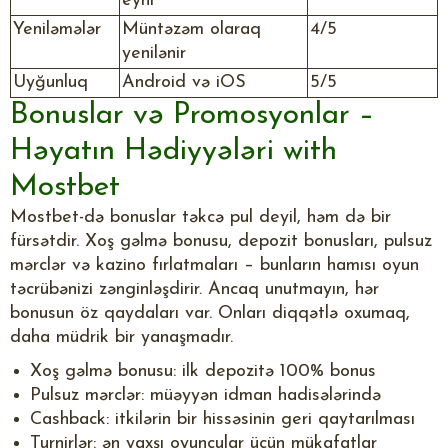
eyni
Yeniləmələr
Müntəzəm olaraq
4/5
yenilənir
Uyğunluq
Android və iOS
5/5
Bonuslar və Promosyonlar –
Həyatın Hədiyyələri with
Mostbet
Mostbet-də bonuslar təkcə pul deyil, həm də bir
fürsətdir. Xoş gəlmə bonusu, depozit bonusları, pulsuz
mərclər və kazino fırlatmaları – bunların hamısı oyun
təcrübənizi zənginləşdirir. Ancaq unutmayın, hər
bonusun öz qaydaları var. Onları diqqətlə oxumaq,
daha müdrik bir yanaşmadır.
Xoş gəlmə bonusu: ilk depozitə 100% bonus
Pulsuz mərclər: müəyyən idman hadisələrində
Cashback: itkilərin bir hissəsinin geri qaytarılması
Turnirlər: ən yaxşı oyunçular üçün mükafatlar