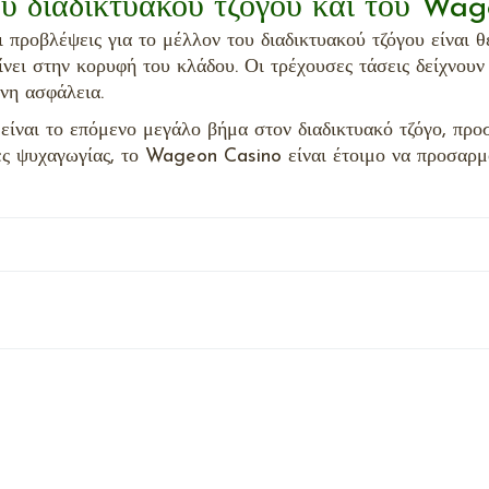
ου διαδικτυακού τζόγου και του Wa
ι προβλέψεις για το μέλλον του διαδικτυακού τζόγου είναι 
ίνει στην κορυφή του κλάδου. Οι τρέχουσες τάσεις δείχνουν
νη ασφάλεια.
είναι το επόμενο μεγάλο βήμα στον διαδικτυακό τζόγο, προ
ές ψυχαγωγίας, το Wageon Casino είναι έτοιμο να προσαρμο