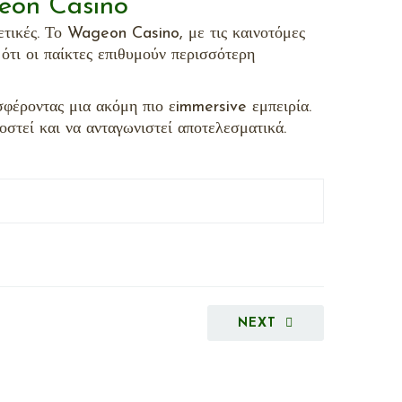
geon Casino
θετικές. Το Wageon Casino, με τις καινοτόμες
 ότι οι παίκτες επιθυμούν περισσότερη
σφέροντας μια ακόμη πιο εimmersive εμπειρία.
στεί και να ανταγωνιστεί αποτελεσματικά.
NEXT