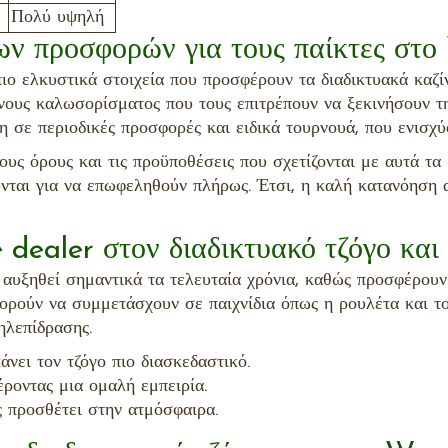
Πολύ υψηλή
ων προσφορών για τους παίκτες στ
πιο ελκυστικά στοιχεία που προσφέρουν τα διαδικτυακά καζί
υς καλωσορίσματος που τους επιτρέπουν να ξεκινήσουν τη
η σε περιοδικές προσφορές και ειδικά τουρνουά, που ενισχύ
τους όρους και τις προϋποθέσεις που σχετίζονται με αυτά τ
ύνται για να επωφεληθούν πλήρως. Έτσι, η καλή κατανόηση 
e dealer στον διαδικτυακό τζόγο κ
ι αυξηθεί σημαντικά τα τελευταία χρόνια, καθώς προσφέρουν
πορούν να συμμετάσχουν σε παιχνίδια όπως η ρουλέτα και τ
ηλεπίδρασης.
νει τον τζόγο πιο διασκεδαστικό.
έροντας μια ομαλή εμπειρία.
ς προσθέτει στην ατμόσφαιρα.