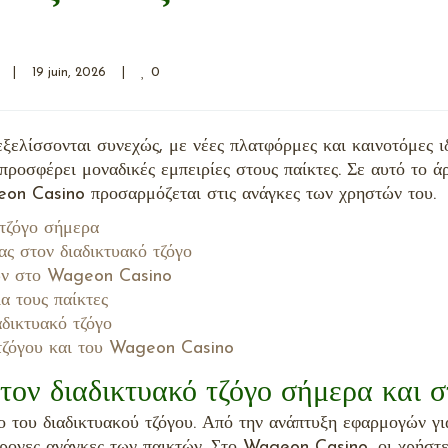
0
|
19 juin, 2026    
|
 εξελίσσονται συνεχώς, με νέες πλατφόρμες και καινοτόμες
προσφέρει μοναδικές εμπειρίες στους παίκτες. Σε αυτό το άρ
eon Casino προσαρμόζεται στις ανάγκες των χρηστών του.
 τζόγο σήμερα
ας στον διαδικτυακό τζόγο
διών στο Wageon Casino
α τους παίκτες
αδικτυακό τζόγο
 τζόγου και του Wageon Casino
 τον διαδικτυακό τζόγο σήμερα και
 του διαδικτυακού τζόγου. Από την ανάπτυξη εφαρμογών για
γχρονες ανάγκες των παικτών. Στο Wageon Casino, οι χρήστ