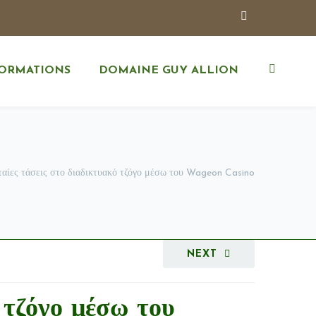
FORMATIONS
DOMAINE GUY ALLION
ταίες τάσεις στο διαδικτυακό τζόγο μέσω του Wageon Casino
NEXT
 τζόγο μέσω του