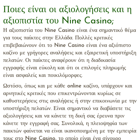
Ποιες είναι οι αξιολογήσεις και η
αξιοπιστία του Nine Casino;
Η αξιοπιστία του Nine Casino είναι ένα σημαντικό θέμα
για τους παίκτες στην Ελλάδα. Πολλές κριτικές
επιβεβαιώνουν ότι το Nine Casino είναι ένα αξιόπιστο
καζίνο με γρήγορες αναλήψεις και εξαιρετική υποστήριξη
πελατών. Οι παίκτες αναφέρουν ότι η διαδικασία
εγγραφής είναι εύκολη και ότι οι επιλογές πληρωμής
είναι ασφαλείς και ποικιλόμορφες.
Ωστόσο, όπως και με κάθε online καζίνο, υπάρχουν και
αρνητικές κριτικές που επικεντρώνονται κυρίως σε
καθυστερήσεις στις αναλήψεις ή στην επικοινωνία με την
υποστήριξη πελατών. Είναι σημαντικό να διαβάσετε τις
αξιολογήσεις και να κάνετε τη δική σας έρευνα πριν
κάνετε την εγγραφή σας. Συνολικά, η πλειοψηφία των
παικτών φαίνεται να είναι ικανοποιημένη με την εμπειρία
τους στο Nine Casino, το οποίο είναι ένα σίγουρο