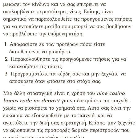
μειώσει τον κίνδυνο και να σας επιτρέψει να
απολαμβάνετε περισσότερες νίκες. Επίσης, είναι
σημαντικό να παρακολουθείτε τις προηγούμενες πτήσεις
για να εντοπίσετε μοτίβα που μπορεί να σας βοηθήσουν
να προβλέψετε την επόμενη πτήση.
Αποφασίστε εκ των προτέρων πόσα είστε
διατεθειμένοι να ρισκάρετε.
Παρακολουθήστε τις προηγούμενες πτήσεις για να
κατανοήσετε τις τάσεις.
Προγραμματίστε τα κέρδη σας και μην ξεχνάτε να
αποσύρετε όταν φτάσετε στο στόχο σας.
Μια άλλη στρατηγική είναι η χρήση του
nine casino
bonus code no deposit
για να δοκιμάσετε το παιχνίδι
χωρίς να ρισκάρετε τα χρήματά σας. Αυτό σας δίνει την
ευκαιρία να εξοικειωθείτε με το παιχνίδι και να
αναπτύξετε την δική σας στρατηγική. Επίσης, μην ξεχνάτε
να αξιοποιείτε τις προσφορές δωρεάν περιστροφών που
μπορεί να σας προσφέρει το καζίνο.