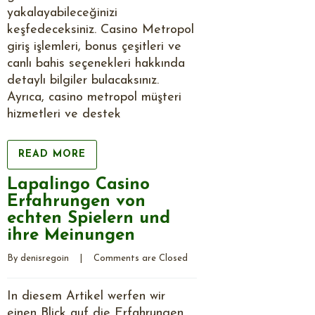
yakalayabileceğinizi
keşfedeceksiniz. Casino Metropol
giriş işlemleri, bonus çeşitleri ve
canlı bahis seçenekleri hakkında
detaylı bilgiler bulacaksınız.
Ayrıca, casino metropol müşteri
hizmetleri ve destek
READ MORE
Lapalingo Casino
Erfahrungen von
echten Spielern und
ihre Meinungen
By 
denisregoin
    |    
Comments are Closed
In diesem Artikel werfen wir
einen Blick auf die Erfahrungen