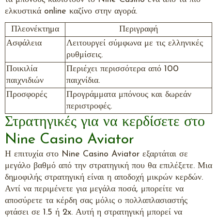
ελκυστικά online καζίνο στην αγορά.
Πλεονέκτημα
Περιγραφή
Ασφάλεια
Λειτουργεί σύμφωνα με τις ελληνικές
ρυθμίσεις.
Ποικιλία
Περιέχει περισσότερα από 100
παιχνιδιών
παιχνίδια.
Προσφορές
Προγράμματα μπόνους και δωρεάν
περιστροφές.
Στρατηγικές για να κερδίσετε στο
Nine Casino Aviator
Η επιτυχία στο Nine Casino Aviator εξαρτάται σε
μεγάλο βαθμό από την στρατηγική που θα επιλέξετε. Μια
δημοφιλής στρατηγική είναι η αποδοχή μικρών κερδών.
Αντί να περιμένετε για μεγάλα ποσά, μπορείτε να
αποσύρετε τα κέρδη σας μόλις ο πολλαπλασιαστής
φτάσει σε 1.5 ή 2x. Αυτή η στρατηγική μπορεί να