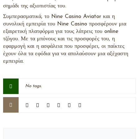
σημάδι της αξιοπιστίας του.
Συμπερασματικά, το Nine Casino Aviator και η
συνολική εμπειρία του Nine Casino προσφέρουν μια
εξαιρετική πλατφόρμα για τους λάτρεις του online
τζόγου. Με τα μπόνους και τις προσφορές του, η
εφαρμογή και η ασφάλεια που προσφέρει, οι παίκτες
έχουν όλα τα εφόδια για να απολαύσουν μια αξέχαστη
εμπειρία.
No tags.