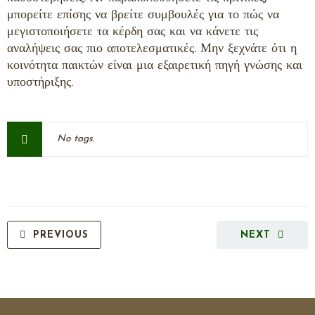
μπορείτε επίσης να βρείτε συμβουλές για το πώς να
μεγιστοποιήσετε τα κέρδη σας και να κάνετε τις
αναλήψεις σας πιο αποτελεσματικές. Μην ξεχνάτε ότι η
κοινότητα παικτών είναι μια εξαιρετική πηγή γνώσης και
υποστήριξης.
No tags.
PREVIOUS
NEXT