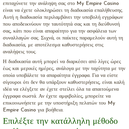
επιταχύνετε την ανάληψη σας στο My Empire Casino
είναι να έχετε ολοκληρώσει τη διαδικασία επαλήθευσης.
Αυτή η διαδικασία περιλαμβάνει την υποβολή εγγράφων
που αποδεικνύουν την ταυτότητά σας και τη διεύθυνσή
σας, κάτι που είναι απαραίτητο για την ασφάλεια των
συναλλαγών σας. Συχνά, οι παίκτες παραμελούν αυτή τη
διαδικασία, με αποτέλεσμα καθυστερήσεις στις
αναλήψεις τους.
Η διαδικασία αυτή μπορεί να διαρκέσει από λίγες ώρες
έως και μερικές ημέρες, ανάλογα με την ταχύτητα με την
οποία υποβάλετε τα απαραίτητα έγγραφα. Για να είστε
σίγουροι ότι δεν θα υπάρξουν καθυστερήσεις, είναι καλή
ιδέα να ελέγξετε αν έχετε στείλει όλα τα απαιτούμενα
έγγραφα σωστά. Αν έχετε αμφιβολίες, μπορείτε να
επικοινωνήσετε με την υποστήριξη πελατών του My
Empire Casino για βοήθεια.
Επιλέξτε την κατάλληλη μέθοδο