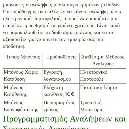
μπόνους για αναλήψεις μέσω συγκεκριμένων μεθόδων.
Για παράδειγμα, αν επιλέξετε να κάνετε ανάληψη μέσω
ηλεκτρονικού πορτοφολιού, μπορεί να δικαιούστε μια
επιπλέον προώθηση ή μειωμένες χρεώσεις. Είναι καλό
να παρακολουθείτε τα διαθέσιμα μπόνους και να τα
αξιοποιείτε για να κάνετε την εμπειρία σας πιο
αποδοτική.
Τύπος Μπόνους
Προϋποθέσεις
Διαθέσιμη Μέθοδος
Ανάληψης
Μπόνους Χωρίς
Εγγραφή
Ηλεκτρονικό
Κατάθεση
λογαριασμού
Πορτοφόλι
Μπόνους
Ελάχιστη
Πιστωτική Κάρτα
Κατάθεσης
κατάθεση 10€
Μπόνους
Περιορισμένος
Τραπεζική
Επαναφόρτωσης
χρόνος
Μεταφορά
Προγραμματισμός Αναλήψεων και