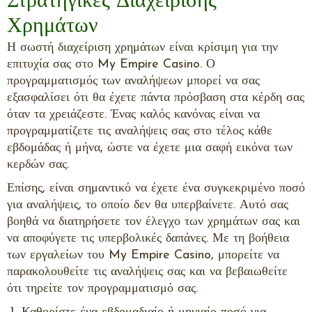
Στρατηγικές Διαχείρισης
Χρημάτων
Η σωστή διαχείριση χρημάτων είναι κρίσιμη για την
επιτυχία σας στο My Empire Casino. Ο
προγραμματισμός των αναλήψεων μπορεί να σας
εξασφαλίσει ότι θα έχετε πάντα πρόσβαση στα κέρδη σας
όταν τα χρειάζεστε. Ένας καλός κανόνας είναι να
προγραμματίζετε τις αναλήψεις σας στο τέλος κάθε
εβδομάδας ή μήνα, ώστε να έχετε μια σαφή εικόνα των
κερδών σας.
Επίσης, είναι σημαντικό να έχετε ένα συγκεκριμένο ποσό
για αναλήψεις, το οποίο δεν θα υπερβαίνετε. Αυτό σας
βοηθά να διατηρήσετε τον έλεγχο των χρημάτων σας και
να αποφύγετε τις υπερβολικές δαπάνες. Με τη βοήθεια
των εργαλείων του My Empire Casino, μπορείτε να
παρακολουθείτε τις αναλήψεις σας και να βεβαιωθείτε
ότι τηρείτε τον προγραμματισμό σας.