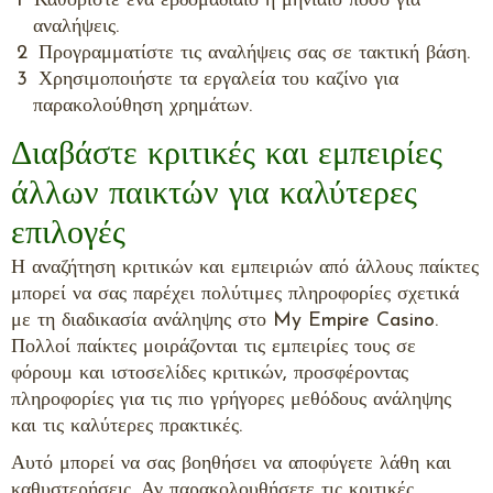
Καθορίστε ένα εβδομαδιαίο ή μηνιαίο ποσό για
αναλήψεις.
Προγραμματίστε τις αναλήψεις σας σε τακτική βάση.
Χρησιμοποιήστε τα εργαλεία του καζίνο για
παρακολούθηση χρημάτων.
Διαβάστε κριτικές και εμπειρίες
άλλων παικτών για καλύτερες
επιλογές
Η αναζήτηση κριτικών και εμπειριών από άλλους παίκτες
μπορεί να σας παρέχει πολύτιμες πληροφορίες σχετικά
με τη διαδικασία ανάληψης στο My Empire Casino.
Πολλοί παίκτες μοιράζονται τις εμπειρίες τους σε
φόρουμ και ιστοσελίδες κριτικών, προσφέροντας
πληροφορίες για τις πιο γρήγορες μεθόδους ανάληψης
και τις καλύτερες πρακτικές.
Αυτό μπορεί να σας βοηθήσει να αποφύγετε λάθη και
καθυστερήσεις. Αν παρακολουθήσετε τις κριτικές,