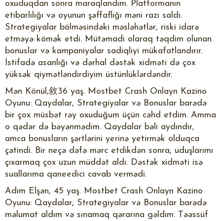
oxuduqdan sonra maraqlandım. Platformanın
etibarlılığı və oyunun şəffaflığı məni razı saldı.
Strategiyalar bölməsindəki məsləhətlər, riski idarə
etməyə kömək etdi. Mütəmadi olaraq təqdim olunan
bonuslar və kampaniyalar sadiqliyi mükafatlandırır.
İstifadə asanlığı və dərhal dəstək xidməti də çox
yüksək qiymətləndirdiyim üstünlüklərdəndir.
Mən Könül,敘36 yaş. Mostbet Crash Onlayn Kazino
Oyunu: Qaydalar, Strategiyalar və Bonuslar barədə
bir çox müsbət rəy oxuduğum üçün cəhd etdim. Amma
o qədər də bəyənmədim. Qaydalar bəli aydındır,
amca bonusların şərtlərini yerinə yetirmək olduqca
çətindi. Bir neçə dəfə mərc etdikdən sonra, uduşlarımı
çıxarmaq çox uzun müddət aldı. Dəstək xidməti isə
suallarıma qaneedici cavab vermədi.
Adım Elşən, 45 yaş. Mostbet Crash Onlayn Kazino
Oyunu: Qaydalar, Strategiyalar və Bonuslar barədə
məlumat aldım və sınamaq qərarına gəldim. Təəssüf