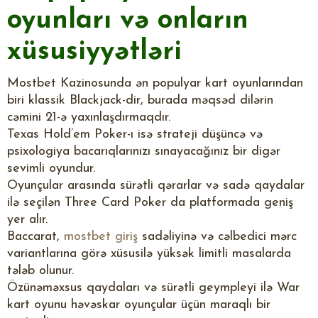
oyunları və onların
xüsusiyyətləri
Mostbet Kazinosunda ən populyar kart oyunlarından
biri klassik Blackjack-dir, burada məqsəd dilərin
cəmini 21-ə yaxınlaşdırmaqdır.
Texas Hold’em Poker-ı isə strateji düşüncə və
psixologiya bacarıqlarınızı sınayacağınız bir digər
sevimli oyundur.
Oyunçular arasında sürətli qərarlar və sadə qaydalar
ilə seçilən Three Card Poker da platformada geniş
yer alır.
Baccarat,
mostbet giriş
sadəliyinə və cəlbedici mərc
variantlarına görə xüsusilə yüksək limitli masalarda
tələb olunur.
Özünəməxsus qaydaları və sürətli geympleyi ilə War
kart oyunu həvəskar oyunçular üçün maraqlı bir