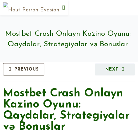
Mostbet Crash Onlayn Kazino Oyunu:
Qaydalar, Strategiyalar və Bonuslar
PREVIOUS
NEXT
Mostbet Crash Onlayn
Kazino Oyunu:
Qaydalar, Strategiyalar
və Bonuslar