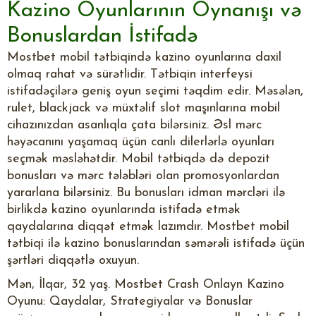
Kazino Oyunlarının Oynanışı və
Bonuslardan İstifadə
Mostbet mobil tətbiqində kazino oyunlarına daxil
olmaq rahat və sürətlidir. Tətbiqin interfeysi
istifadəçilərə geniş oyun seçimi təqdim edir. Məsələn,
rulet, blackjack və müxtəlif slot maşınlarına mobil
cihazınızdan asanlıqla çata bilərsiniz. Əsl mərc
həyəcanını yaşamaq üçün canlı dilerlərlə oyunları
seçmək məsləhətdir. Mobil tətbiqdə də depozit
bonusları və mərc tələbləri olan promosyonlardan
yararlana bilərsiniz. Bu bonusları idman mərcləri ilə
birlikdə kazino oyunlarında istifadə etmək
qaydalarına diqqət etmək lazımdır. Mostbet mobil
tətbiqi ilə kazino bonuslarından səmərəli istifadə üçün
şərtləri diqqətlə oxuyun.
Mən, İlqar, 32 yaş. Mostbet Crash Onlayn Kazino
Oyunu: Qaydalar, Strategiyalar və Bonuslar