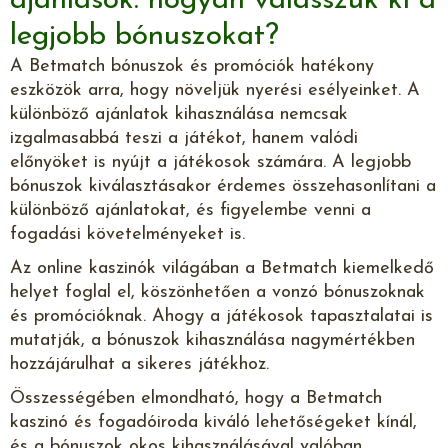
ajánlások: hogyan válasszuk ki a
legjobb bónuszokat?
A Betmatch bónuszok és promóciók hatékony
eszközök arra, hogy növeljük nyerési esélyeinket. A
különböző ajánlatok kihasználása nemcsak
izgalmasabbá teszi a játékot, hanem valódi
előnyöket is nyújt a játékosok számára. A legjobb
bónuszok kiválasztásakor érdemes összehasonlítani a
különböző ajánlatokat, és figyelembe venni a
fogadási követelményeket is.
Az online kaszinók világában a Betmatch kiemelkedő
helyet foglal el, köszönhetően a vonzó bónuszoknak
és promócióknak. Ahogy a játékosok tapasztalatai is
mutatják, a bónuszok kihasználása nagymértékben
hozzájárulhat a sikeres játékhoz.
Összességében elmondható, hogy a Betmatch
kaszinó és fogadóiroda kiváló lehetőségeket kínál,
és a bónuszok okos kihasználásával valóban