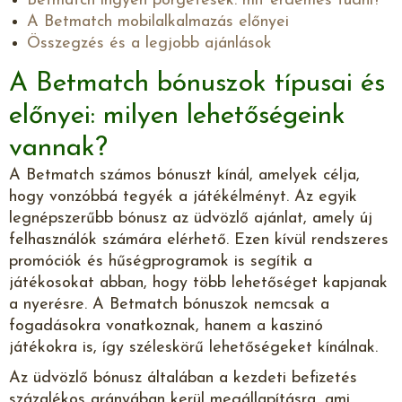
Betmatch ingyen pörgetések: mit érdemes tudni?
A Betmatch mobilalkalmazás előnyei
Összegzés és a legjobb ajánlások
A Betmatch bónuszok típusai és
előnyei: milyen lehetőségeink
vannak?
A Betmatch számos bónuszt kínál, amelyek célja,
hogy vonzóbbá tegyék a játékélményt. Az egyik
legnépszerűbb bónusz az üdvözlő ajánlat, amely új
felhasználók számára elérhető. Ezen kívül rendszeres
promóciók és hűségprogramok is segítik a
játékosokat abban, hogy több lehetőséget kapjanak
a nyerésre. A Betmatch bónuszok nemcsak a
fogadásokra vonatkoznak, hanem a kaszinó
játékokra is, így széleskörű lehetőségeket kínálnak.
Az üdvözlő bónusz általában a kezdeti befizetés
százalékos arányában kerül megállapításra, ami