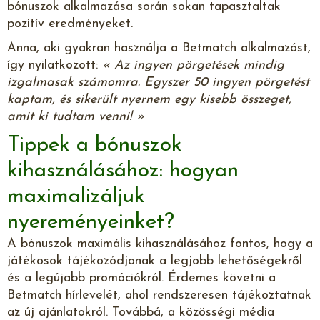
bónuszok alkalmazása során sokan tapasztaltak
pozitív eredményeket.
Anna, aki gyakran használja a Betmatch alkalmazást,
így nyilatkozott:
« Az ingyen pörgetések mindig
izgalmasak számomra. Egyszer 50 ingyen pörgetést
kaptam, és sikerült nyernem egy kisebb összeget,
amit ki tudtam venni! »
Tippek a bónuszok
kihasználásához: hogyan
maximalizáljuk
nyereményeinket?
A bónuszok maximális kihasználásához fontos, hogy a
játékosok tájékozódjanak a legjobb lehetőségekről
és a legújabb promóciókról. Érdemes követni a
Betmatch hírlevelét, ahol rendszeresen tájékoztatnak
az új ajánlatokról. Továbbá, a közösségi média