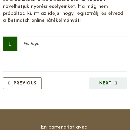
növelhetjük nyerési esélyeinket. Ha még nem
próbáltad ki, itt az ideje, hogy regisztrálj, és élvezd
a Betmatch online játékélményét!
No tags.
PREVIOUS
NEXT
En partenariat avec :