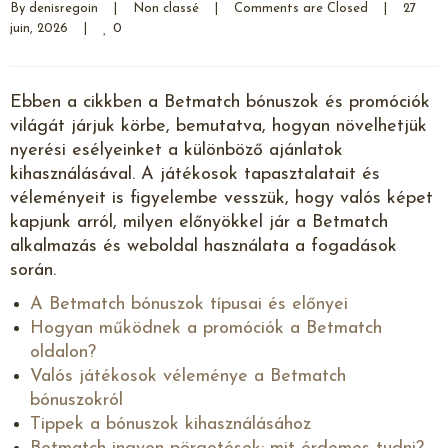
By 
denisregoin
|
Non classé
|
Comments are Closed
|
27 
0
juin, 2026    
|
Ebben a cikkben a Betmatch bónuszok és promóciók
világát járjuk körbe, bemutatva, hogyan növelhetjük
nyerési esélyeinket a különböző ajánlatok
kihasználásával. A játékosok tapasztalatait és
véleményeit is figyelembe vesszük, hogy valós képet
kapjunk arról, milyen előnyökkel jár a Betmatch
alkalmazás és weboldal használata a fogadások
során.
A Betmatch bónuszok típusai és előnyei
Hogyan működnek a promóciók a Betmatch
oldalon?
Valós játékosok véleménye a Betmatch
bónuszokról
Tippek a bónuszok kihasználásához